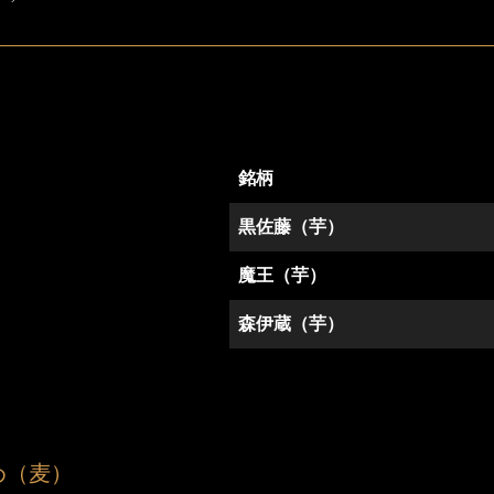
銘柄
黒佐藤（芋）
魔王（芋）
森伊蔵（芋）
め（麦）