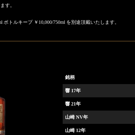
ります。
ml ボトルキープ ￥10,000/750ml を別途頂戴いたします。
銘柄
響 17年
響 21年
山崎 NV年
山崎 12年