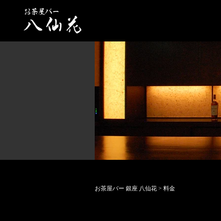
お茶屋バー 銀座 八仙花
>
料金